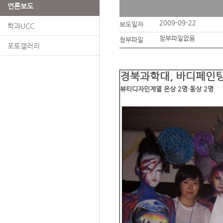
언론보도
2009-09-22
보도일자
학과UCC
첨부파일없음
첨부파일
포토갤러리
경북과학대, 바디페인팅
뷰티디자인계열 은상 2명·동상 2명