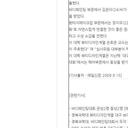
출했다.
바디페인팅 부문에서 김은아(24)씨가 은
을 받았다.
환타지메이크업 부문에서는 장지우(22
화'로 자연스럽게 연결한 것이 좋은 점
라고 수상 소감을 전했다.
이 대학 뷰티디자인계열 손호은 교수는
이 주효했다" 며 "심사위원 대부분이 
이 대학 뷰티디자인계열은 지난해 '대
대회'에서는 헤어부문에서 동상을 받기
[기사출처 : 매일신문 2009.9.15]
[관련기사]
- 바디페인팅대회 은상2명 동상2명 [매일신
- 경북과학대 뷰티디자인계열 대구 보디페인
- 경북과학대, 바디페인팅대회서 두각 [경북