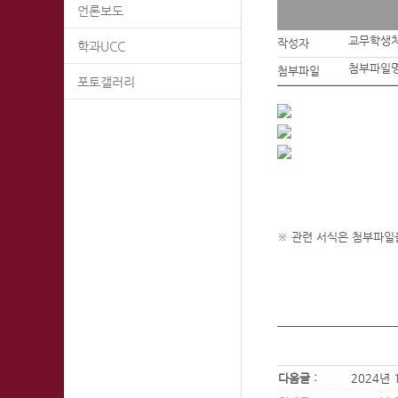
언론보도
교무학생
작성자
학과UCC
첨부파일명
첨부파일
포토갤러리
※ 관련 서식은 첨부파일
다음글 :
2024년