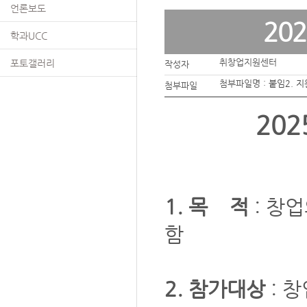
언론보도
20
학과UCC
취창업지원센터
포토갤러리
작성자
첨부파일명 :
붙임2. 
첨부파일
20
1. 목 적
: 창
함
2. 참가대상
: 