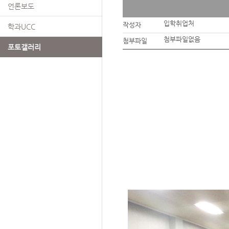
언론보도
입학취업처
작성자
학과UCC
첨부파일없음
첨부파일
포토갤러리