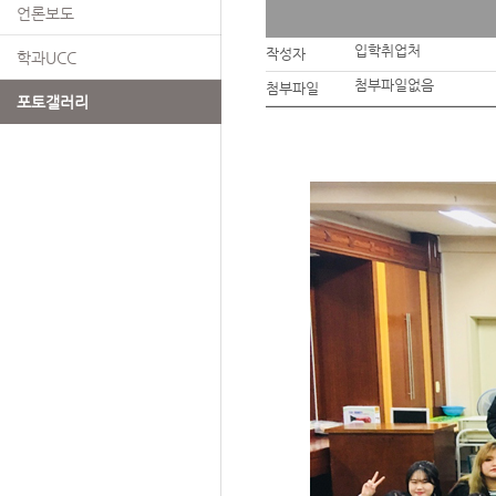
언론보도
입학취업처
작성자
학과UCC
첨부파일없음
첨부파일
포토갤러리