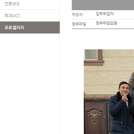
언론보도
입학취업처
작성자
학과UCC
첨부파일없음
첨부파일
포토갤러리