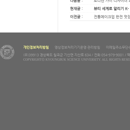
다음글 :
토니엔 가이 디자이너
현재글 :
뷰티 세계로 알리기 K-
이전글 :
전통메이크업 완전 멋짐
개인정보처리방침
영상정보처리기기운영·관리방침
이메일주소무단
(우)39913 경상북도 칠곡군 기산면 지산로 634 / 전화 054-979-9001 / 팩
COPYRIGHTⓒ KYOUNGBUK SCIENCE UNIVERSITY. ALL RIGHTS RESE