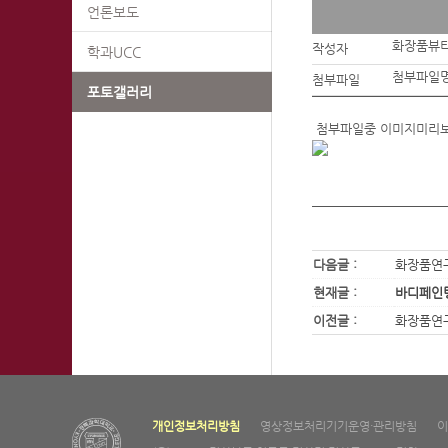
언론보도
화장품뷰
작성자
학과UCC
첨부파일명
첨부파일
포토갤러리
첨부파일중 이미지미리
다음글 :
화장품연
현재글 :
바디페인
이전글 :
화장품연
개인정보처리방침
영상정보처리기기운영·관리방침
이