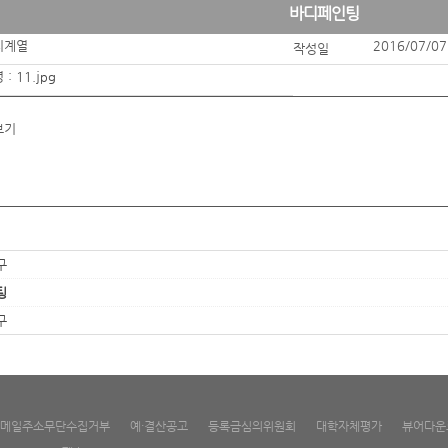
바디페인팅
티계열
2016/07/07
작성일
 :
11.jpg
보기
구
팅
구
메일주소무단수집거부
예·결산공고
등록금심의위원회
대학자체평가
뷰어다운