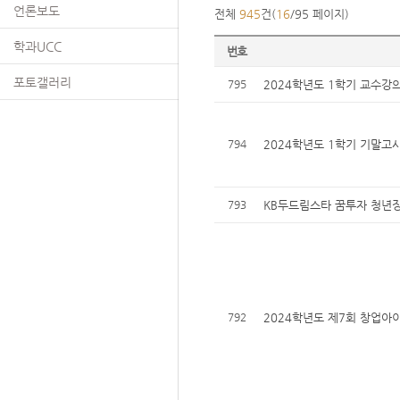
언론보도
전체
945
건(
16
/95 페이지)
학과UCC
번호
포토갤러리
795
2024학년도 1학기 교수강의
794
2024학년도 1학기 기말고
793
KB두드림스타 꿈투자 청년
792
2024학년도 제7회 창업