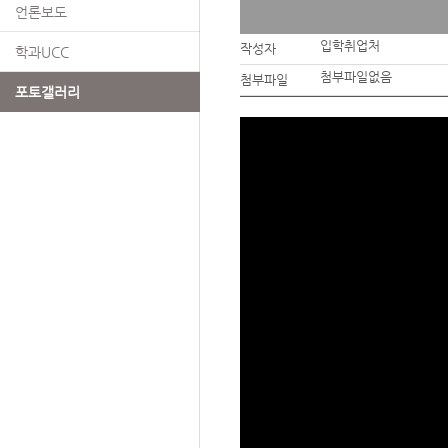
언론보도
입학취업처
작성자
학과UCC
첨부파일없음
첨부파일
포토갤러리